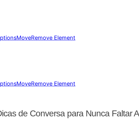
ptions
Move
Remove Element
ptions
Move
Remove Element
Dicas de Conversa para Nunca Faltar 