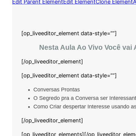
Edit Parent Element
Edit Element
Clone Element
A
[op_liveeditor_element data-style=””]
Nesta Aula Ao Vivo Você vai
[/op_liveeditor_element]
[op_liveeditor_element data-style=””]
Conversas Prontas
O Segredo pra a Conversa ser Interessan
Como Criar despertar Interesse usando as
[/op_liveeditor_element]
[op_liveeditor_elements][/op_liveeditor_elem