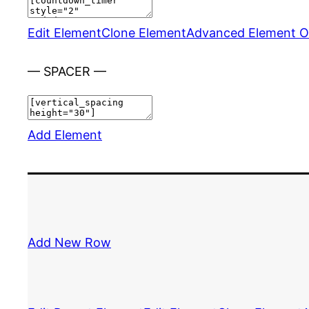
Edit Element
Clone Element
Advanced Element O
— SPACER —
Add Element
Add New Row