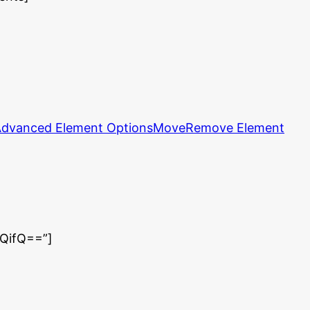
dvanced Element Options
Move
Remove Element
QifQ==”]