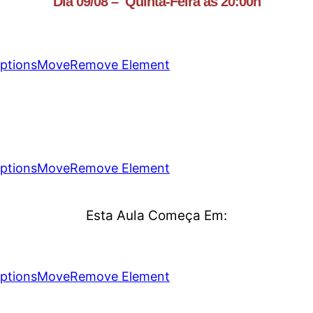
Dia 09/08 – Quinta-Feira as 20:00h
ptions
Move
Remove Element
ptions
Move
Remove Element
Esta Aula Começa Em:
ptions
Move
Remove Element