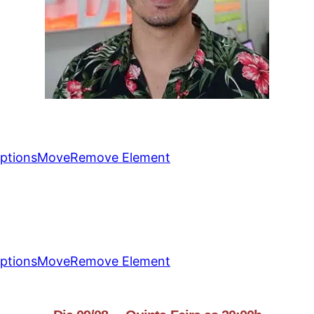
ptions
Move
Remove Element
ptions
Move
Remove Element