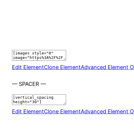
Edit Element
Clone Element
Advanced Element O
— SPACER —
Edit Element
Clone Element
Advanced Element O