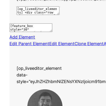
Add Element
Edit Parent Element
Edit Element
Clone Element
A
[op_liveeditor_element
data-
style=”eyJhZHZhbmNlZENsYXNzIjoicm91bm