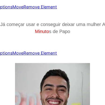
ptions
Move
Remove Element
 Já começar usar e conseguir deixar uma mulher 
Minuto
s de Papo
ptions
Move
Remove Element