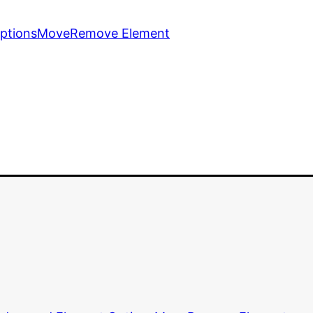
ptions
Move
Remove Element