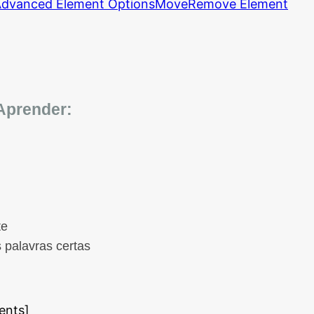
dvanced Element Options
Move
Remove Element
 Aprender:
te
 palavras certas
ents]