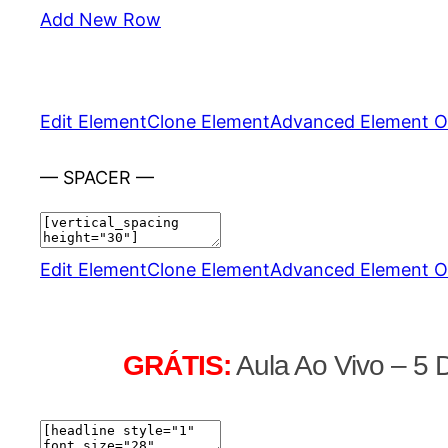
Add New Row
Edit Element
Clone Element
Advanced Element O
— SPACER —
Edit Element
Clone Element
Advanced Element O
GRÁTIS:
Aula Ao Vivo – 5 