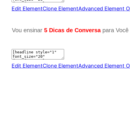
Edit Element
Clone Element
Advanced Element O
Vou ensinar
5 Dicas de Conversa
para Você
Edit Element
Clone Element
Advanced Element O