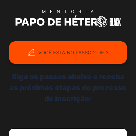
VOCÊ ESTÁ NO PASSO 2 DE 3
Siga os passos abaixo e receba
as próximas etapas do processo
de inscrição: