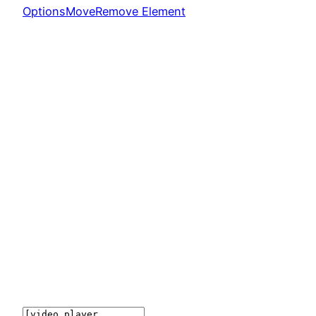
Options
Move
Remove Element