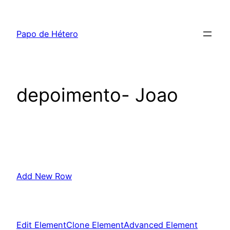
Pular
para
Papo de Hétero
o
conteúdo
depoimento- Joao
Add New Row
Edit Element
Clone Element
Advanced Element