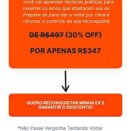
você vai aprender técnicas práticas para
reverter os erros que afastaram sua ex.
Prepare-se para dar a volta por cima e
retomar o controle da sua reconquista!
DE R$497
(30% OFF)
POR APENAS R$347
QUERO RECONQUISTAR MINHA EX E
GARANTIR O DESCONTO!
*Não Passe Vergonha Tentando Voltar