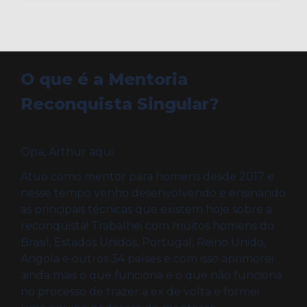
O que é a Mentoria
Reconquista Singular?
Opa, Arthur aqui.
Atuo como mentor para homens desde 2017 e
nesse tempo venho desenvolvendo e ensinando
as principais técnicas que existem hoje sobre a
reconquista! Trabalhei com muitos homens do
Brasil, Estados Unidos, Portugal, Reino Unido,
Angola e outros 34 países e com isso aprimorei
ainda mais o que funciona e o que não funciona
no processo de trazer a ex de volta e formei