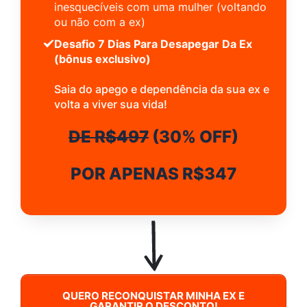
inesquecíveis com uma mulher (voltando
ou não com a ex)
Desafio 7 Dias Para Desapegar Da Ex
(bônus exclusivo)
Saia do apego e dependência da sua ex e
volta a viver sua vida!
DE R$497
(30% OFF)
POR APENAS R$347
QUERO RECONQUISTAR MINHA EX E
GARANTIR O DESCONTO!