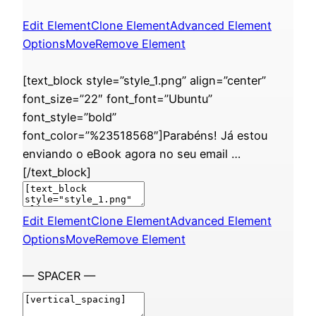
Edit Element
Clone Element
Advanced Element
Options
Move
Remove Element
[text_block style=”style_1.png” align=”center”
font_size=”22″ font_font=”Ubuntu”
font_style=”bold”
font_color=”%23518568″]Parabéns! Já estou
enviando o eBook agora no seu email …
[/text_block]
Edit Element
Clone Element
Advanced Element
Options
Move
Remove Element
— SPACER —