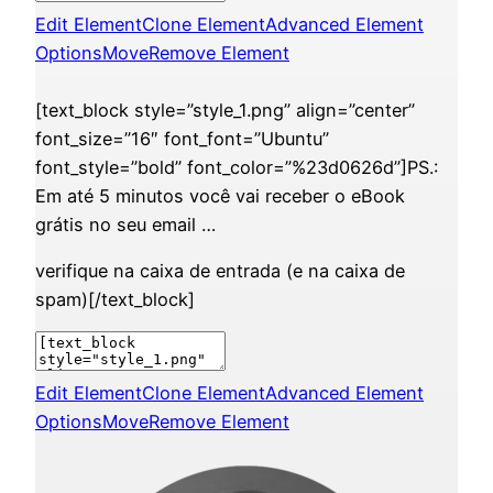
Edit Element
Clone Element
Advanced Element
Options
Move
Remove Element
[text_block style=”style_1.png” align=”center”
font_size=”16″ font_font=”Ubuntu”
font_style=”bold” font_color=”%23d0626d”]PS.:
Em até 5 minutos você vai receber o eBook
grátis no seu email …
verifique na caixa de entrada (e na caixa de
spam)[/text_block]
Edit Element
Clone Element
Advanced Element
Options
Move
Remove Element