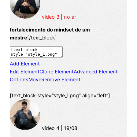
vídeo 3
|
no ar
fortalecimento do mindset de um
mestre
[/text_block]
Add Element
Edit Element
Clone Element
Advanced Element
Options
Move
Remove Element
[text_block style=”style_1.png” align=”left”]
vídeo 4 | 19/08