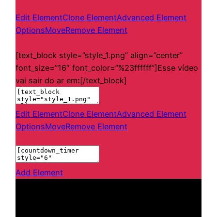
Edit Element
Clone Element
Advanced Element
Options
Move
Remove Element
[text_block style=”style_1.png” align=”center”
font_size=”16″ font_color=”%23ffffff”]Esse vídeo
vai sair do ar em
:
[/text_block]
Edit Element
Clone Element
Advanced Element
Options
Move
Remove Element
Add Element