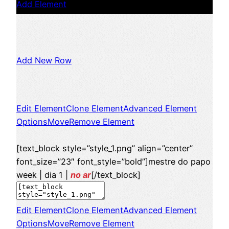
Add Element
Add New Row
Edit Element
Clone Element
Advanced Element
Options
Move
Remove Element
[text_block style=”style_1.png” align=”center”
font_size=”23″ font_style=”bold”]mestre do papo
week | dia 1 |
no ar
[/text_block]
Edit Element
Clone Element
Advanced Element
Options
Move
Remove Element