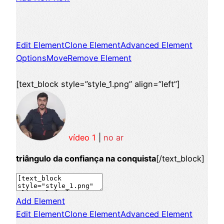
Edit Element
Clone Element
Advanced Element
Options
Move
Remove Element
[text_block style=”style_1.png” align=”left”]
vídeo 1
|
no ar
triângulo da confiança na conquista
[/text_block]
Add Element
Edit Element
Clone Element
Advanced Element