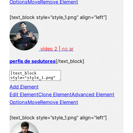
Options
Move
Remove Element
[text_block style=”style_1.png” align=”left”]
vídeo 2
|
no ar
perfis de sedutores
[/text_block]
Add Element
Edit Element
Clone Element
Advanced Element
Options
Move
Remove Element
[text_block style=”style_1.png” align=”left”]