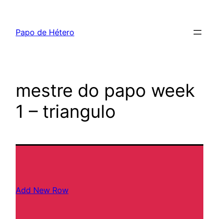
Pular
para
Papo de Hétero
o
conteúdo
mestre do papo week
1 – triangulo
Add New Row