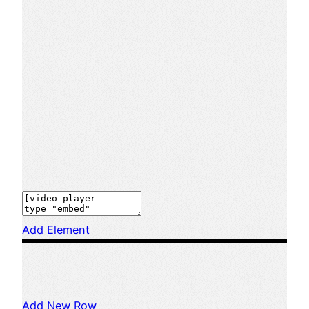
Add Element
Add New Row