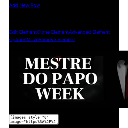
Add New Row
Edit Element
Clone Element
Advanced Element
Options
Move
Remove Element